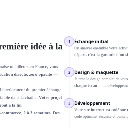
Échange initial
1
remière idée à la
On analyse ensemble votre activité
départ, c'est la garantie d'un s
aise ou ailleurs en France, vous
Design & maquette
2
ation directe, zéro opacité
—
Je crée le design complet de votr
chaque écran
— le développement
eul interlocuteur du premier échange
 faible dans la chaîne.
Votre projet
Développement
3
but à la fin.
Votre
site internet est codé sur
 e-commerce
,
2 à 3 semaines
. Des
code optimisé, sécurisé et pensé 