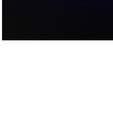
DÉVELOPPEUR WEB À RIVESALTES
éation de site internet à Rivesaltes 
ns les Pyrénées-Orientales
saltes est une ville au tissu économique bien ancré dans le nord de l'ag
ignanaise — caves viticoles, commerces de centre-ville, artisans, profes