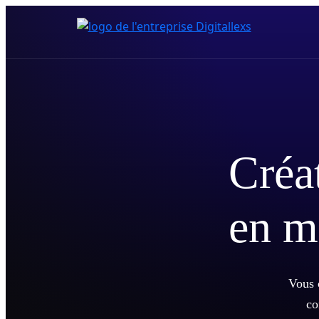
Créat
en m
Vous c
co