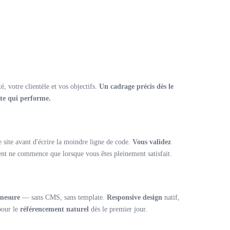
, votre clientèle et vos objectifs.
Un cadrage précis dès le
ite qui performe.
e site avant d'écrire la moindre ligne de code.
Vous validez
 ne commence que lorsque vous êtes pleinement satisfait.
 mesure
— sans CMS, sans template.
Responsive design
natif,
pour le
référencement naturel
dès le premier jour.