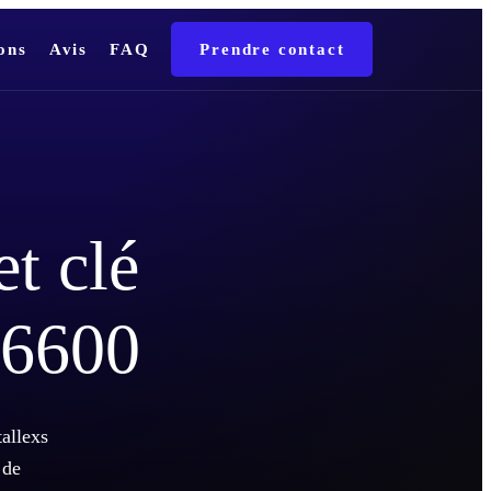
ons
Avis
FAQ
Prendre contact
et clé
66600
tallexs
 de