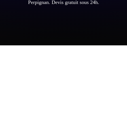
Perpignan. Devis gratuit sous 24h.
et
glomération
sions