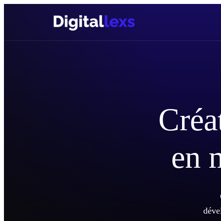
Créat
en 
déve