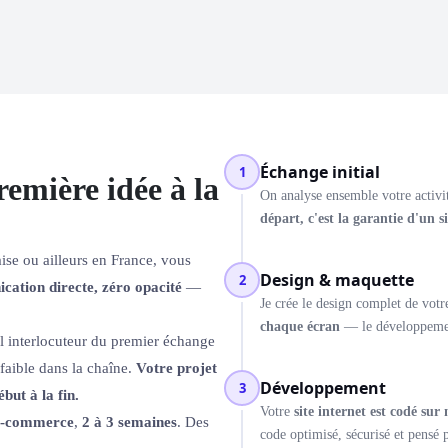
Échange initial
1
remière idée à la
On analyse ensemble votre activité
départ, c'est la garantie d'un s
se ou ailleurs en France, vous
Design & maquette
2
ation directe, zéro opacité
—
Je crée le design complet de votr
chaque écran
— le développement
eul interlocuteur du premier échange
 faible dans la chaîne.
Votre projet
Développement
3
but à la fin.
Votre
site internet est codé sur
 e-commerce
,
2 à 3 semaines
. Des
code optimisé, sécurisé et pensé 