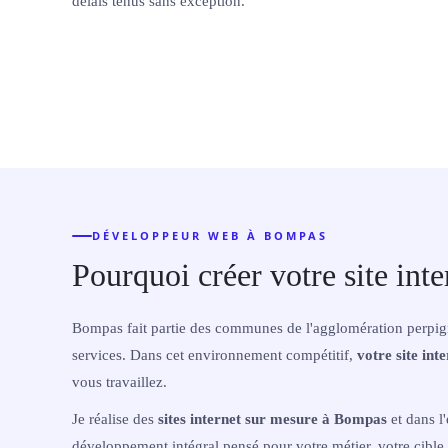
délais tenus sans exception.
DÉVELOPPEUR WEB À BOMPAS
Pourquoi créer votre site int
Bompas fait partie des communes de l'agglomération perpigna
services. Dans cet environnement compétitif,
votre site int
vous travaillez.
Je réalise des
sites internet sur mesure à Bompas
et dans l
développement intégral pensé pour votre métier, votre cible 