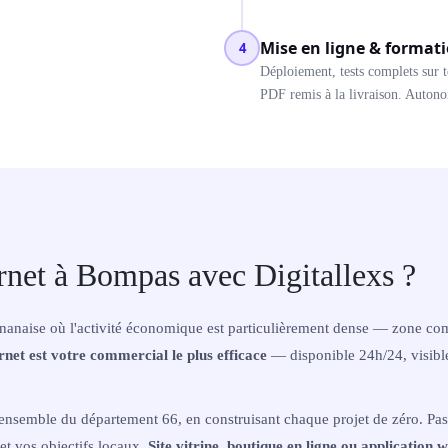
Mise en ligne & format
4
Déploiement, tests complets sur t
PDF remis à la livraison. Autonom
ernet à Bompas avec Digitallexs ?
naise où l'activité économique est particulièrement dense — zone comme
ernet est votre commercial le plus efficace
— disponible 24h/24, visibl
'ensemble du département 66, en construisant chaque projet de zéro. Pas
et vos objectifs locaux.
Site vitrine, boutique en ligne ou application 