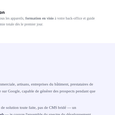
ion
ous les appareils,
formation en visio
à votre back-office et guide
ie totale dès le premier jour.
rciale, artisans, entreprises du bâtiment, prestataires de
e sur Google, capable de générer des prospects pendant que
 de solution toute faite, pas de CMS bridé — un
web
— je couvre l'ensemble du spectre du développement