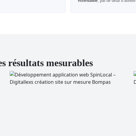
externalisé
, pas de délai d'atten
es résultats mesurables