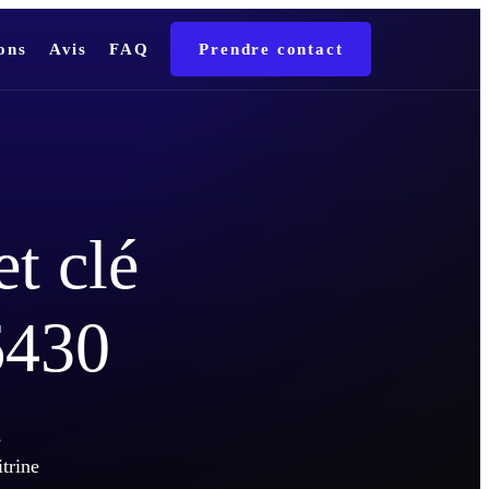
ons
Avis
FAQ
Prendre contact
et clé
6430
,
trine