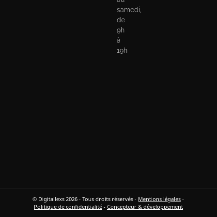
samedi,
de
9h
à
19h
© Digitallexs 2026 - Tous droits réservés -
Mentions légales
-
Politique de confidentialité
-
Concepteur & développement