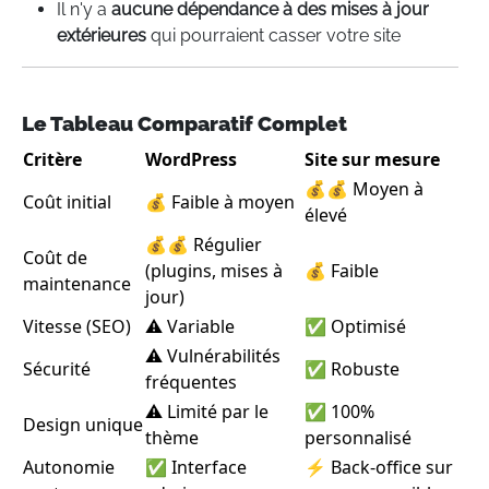
Il n'y a
aucune dépendance à des mises à jour
extérieures
qui pourraient casser votre site
Le Tableau Comparatif Complet
Critère
WordPress
Site sur mesure
💰💰 Moyen à
Coût initial
💰 Faible à moyen
élevé
💰💰 Régulier
Coût de
(plugins, mises à
💰 Faible
maintenance
jour)
Vitesse (SEO)
⚠️ Variable
✅ Optimisé
⚠️ Vulnérabilités
Sécurité
✅ Robuste
fréquentes
⚠️ Limité par le
✅ 100%
Design unique
thème
personnalisé
Autonomie
✅ Interface
⚡ Back-office sur